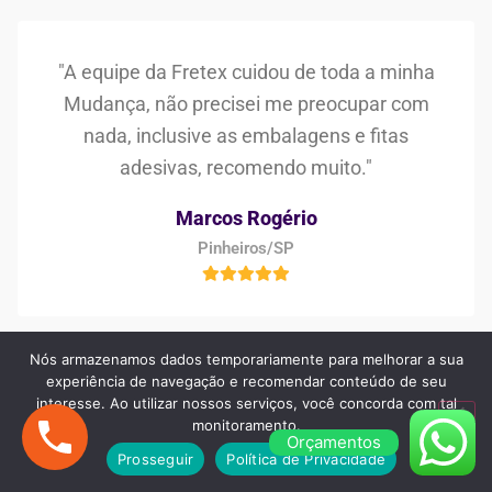
"A equipe da Fretex cuidou de toda a minha
Mudança, não precisei me preocupar com
nada, inclusive as embalagens e fitas
adesivas, recomendo muito."
Marcos Rogério
Pinheiros/SP
Nós armazenamos dados temporariamente para melhorar a sua
experiência de navegação e recomendar conteúdo de seu
interesse. Ao utilizar nossos serviços, você concorda com tal
"Procurei no Google e encontrei a Fretex
monitoramento.
Transportes, estava preocupada em
Orçamentos
Prosseguir
Política de Privacidade
encontrar uma boa empresa de frete e