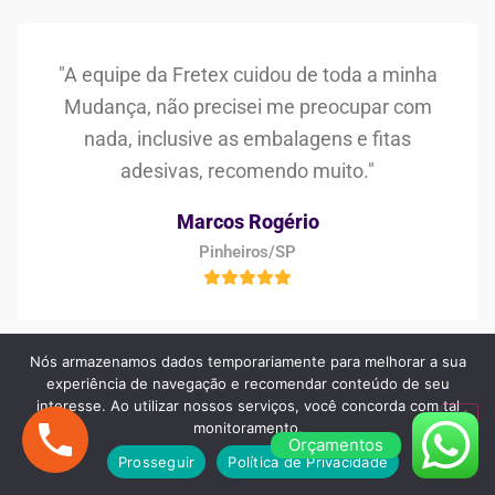
"A equipe da Fretex cuidou de toda a minha
Mudança, não precisei me preocupar com
nada, inclusive as embalagens e fitas
adesivas, recomendo muito."
Marcos Rogério
Pinheiros/SP
Nós armazenamos dados temporariamente para melhorar a sua
experiência de navegação e recomendar conteúdo de seu
interesse. Ao utilizar nossos serviços, você concorda com tal
"Procurei no Google e encontrei a Fretex
monitoramento.
Transportes, estava preocupada em
Orçamentos
Prosseguir
Política de Privacidade
encontrar uma boa empresa de frete e