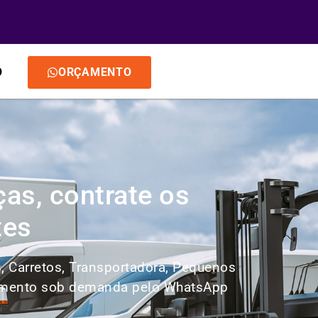
O
ORÇAMENTO
as, contrate os
tes
, Carretos, Transportadora, Pequenos
orçamento sob demanda pelo WhatsApp