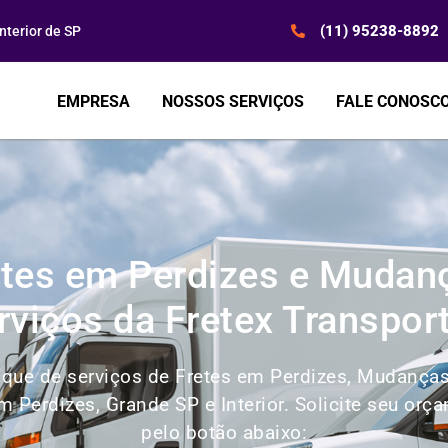
(11) 95238-8892
terior de SP
EMPRESA
NOSSOS SERVIÇOS
FALE CONOSC
etes em Perdizes e Mudanç
rviços da Fretex Transpor
que de serviços de Fretes em Perdizes, Mudanças
m Perdizes, Grande SP e Interior. Solicite seu 
pelo botão abaixo: