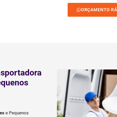
ORÇAMENTO RÁ
nsportadora
equenos
es
e Pequenos