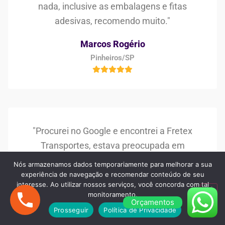
nada, inclusive as embalagens e fitas
adesivas, recomendo muito."
Marcos Rogério
Pinheiros/SP
"Procurei no Google e encontrei a Fretex
Transportes, estava preocupada em
encontrar uma boa empresa de frete e
Nós armazenamos dados temporariamente para melhorar a sua
mudança, mas superaram as minhas
experiência de navegação e recomendar conteúdo de seu
interesse. Ao utilizar nossos serviços, você concorda com tal
expectativas, muito bom os serviços e os
monitoramento.
Orçamentos
profissionais!"
Prosseguir
Política de Privacidade