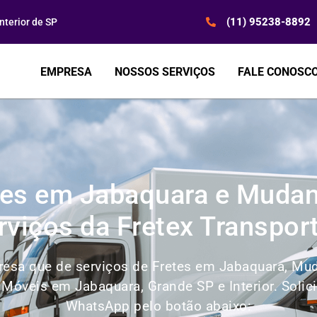
(11) 95238-8892
terior de SP
EMPRESA
NOSSOS SERVIÇOS
FALE CONOSC
tes em Jabaquara e Mudan
rviços da Fretex Transpor
esa que de serviços de Fretes em Jabaquara, Mud
 Móveis em Jabaquara, Grande SP e Interior. Soli
WhatsApp pelo botão abaixo: