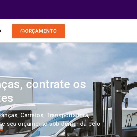
O
ORÇAMENTO
ças, contrate os
tes
anças, Carretos, Transportadora,
cite seu orçamento sob demanda pelo