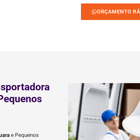
ORÇAMENTO RÁ
nsportadora
 Pequenos
uara
e Pequenos