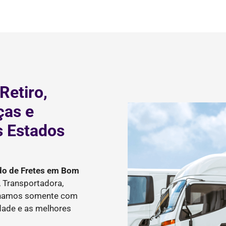
Retiro,
ças e
s Estados
do de Fretes
em Bom
 Transportadora,
balhamos somente com
idade e as melhores