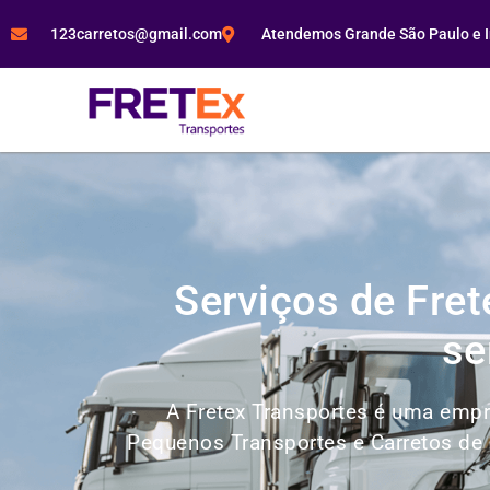
123carretos@gmail.com
Atendemos Grande São Paulo e In
Serviços de Fre
se
A Fretex Transportes é uma empr
Pequenos Transportes e Carretos de 