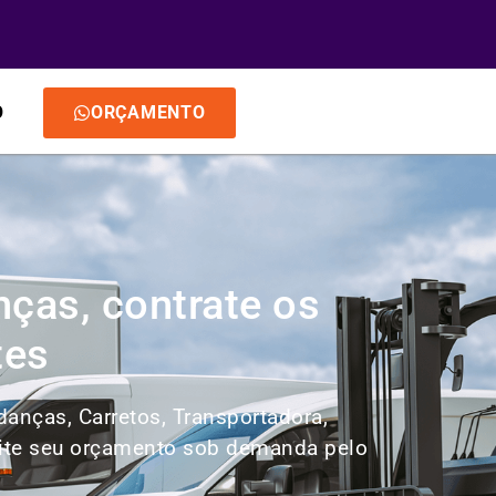
O
ORÇAMENTO
ças, contrate os
tes
anças, Carretos, Transportadora,
icite seu orçamento sob demanda pelo