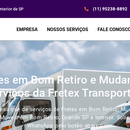
(11) 95238-8892
terior de SP
EMPRESA
NOSSOS SERVIÇOS
FALE CONOSC
tes em Bom Retiro e Mudan
rviços da Fretex Transpor
esa que de serviços de Fretes em Bom Retiro, Mud
Móveis em Bom Retiro, Grande SP e Interior. Sol
WhatsApp pelo botão abaixo: