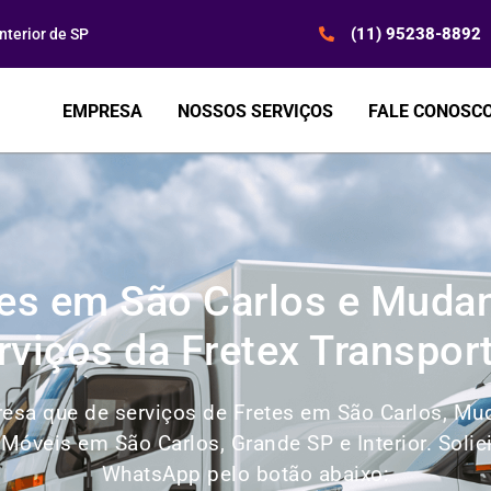
(11) 95238-8892
terior de SP
EMPRESA
NOSSOS SERVIÇOS
FALE CONOSC
tes em São Carlos e Mudan
rviços da Fretex Transpor
esa que de serviços de Fretes em São Carlos, Mud
Móveis em São Carlos, Grande SP e Interior. Sol
WhatsApp pelo botão abaixo: