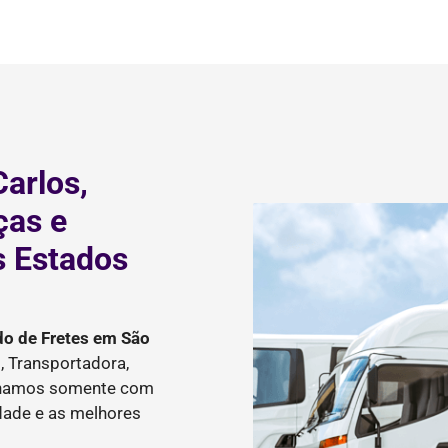
arlos,
ças e
s Estados
do de Fretes
em São
, Transportadora,
balhamos somente com
idade e as melhores