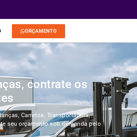
O
ORÇAMENTO
ças, contrate os
tes
anças, Carretos, Transportadora,
icite seu orçamento sob demanda pelo