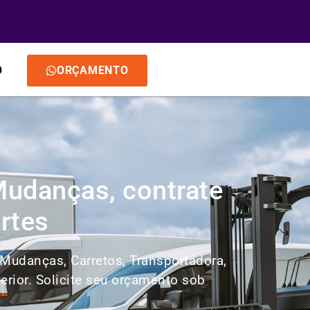
O
ORÇAMENTO
Mudanças, contrate
rtes
 Mudanças, Carretos, Transportadora,
rior. Solicite seu orçamento sob