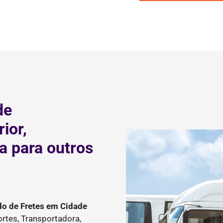
de
ior,
a para outros
do de Fretes
em Cidade
rtes, Transportadora,