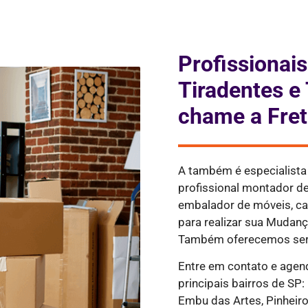
Profissiona
Tiradentes e
chame a Fret
A também é especialist
profissional montador d
embalador de móveis, cai
para realizar sua Mudan
Também oferecemos servi
Entre em contato e agen
principais bairros de SP:
Embu das Artes, Pinheiros