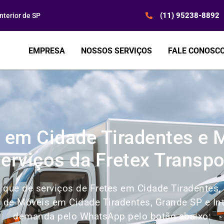
(11) 95238-8892
terior de SP
EMPRESA
NOSSOS SERVIÇOS
FALE CONOSC
s em Cidade Tiradentes e 
serviços da Fretex Transpo
que de serviços de Fretes em Cidade Tiradentes,
 de Móveis em Cidade Tiradentes, Grande SP e Inte
demanda pelo WhatsApp pelo botão abaixo: