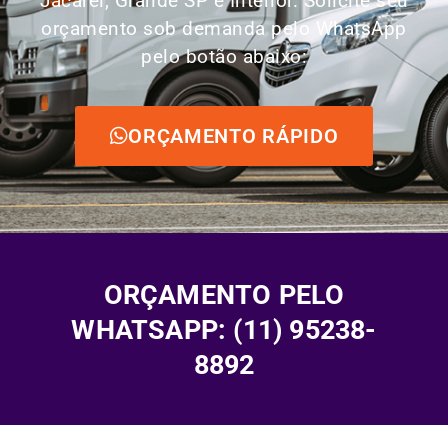
Jacareí, Grande SP e Interior. Solicite seu
orçamento sob demanda pelo WhatsApp
pelo botão abaixo:
ORÇAMENTO RÁPIDO
ORÇAMENTO PELO
WHATSAPP: (11) 95238-
8892