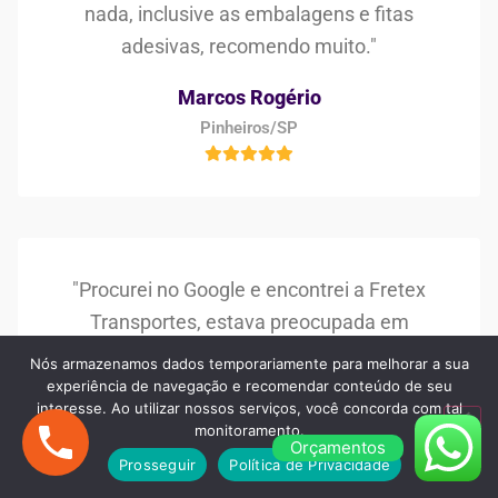
nada, inclusive as embalagens e fitas
adesivas, recomendo muito."
Marcos Rogério
Pinheiros/SP
"Procurei no Google e encontrei a Fretex
Transportes, estava preocupada em
encontrar uma boa empresa de frete e
Nós armazenamos dados temporariamente para melhorar a sua
mudança, mas superaram as minhas
experiência de navegação e recomendar conteúdo de seu
interesse. Ao utilizar nossos serviços, você concorda com tal
expectativas, muito bom os serviços e os
monitoramento.
Orçamentos
profissionais!"
Prosseguir
Política de Privacidade