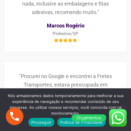
nada, inclusive as embalagens e fitas
adesivas, recomendo muito."
Marcos Rogério
Pinheiros/SP
"Procurei no Google e encontrei a Fretex
Transportes, estava preocupada em
encontrar uma boa empresa de frete e
Nós armazenamos dados temporariamente para melhorar a sua
mudança, mas superaram as minhas
experiência de navegação e recomendar conteúdo de seu
interesse. Ao utilizar nossos serviços, você concorda com tal
expectativas, muito bom os serviços e os
monitoramento.
Orçamentos
profissionais!"
Prosseguir
Política de Privacidade