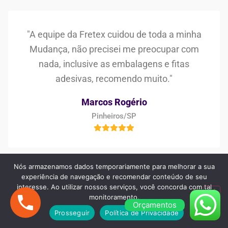
"A equipe da Fretex cuidou de toda a minha
Mudança, não precisei me preocupar com
nada, inclusive as embalagens e fitas
adesivas, recomendo muito."
Marcos Rogério
Pinheiros/SP
Nós armazenamos dados temporariamente para melhorar a sua
experiência de navegação e recomendar conteúdo de seu
interesse. Ao utilizar nossos serviços, você concorda com tal
"Procurei no Google e encontrei a Fretex
monitoramento.
Transportes, estava preocupada em
Orçamentos
Prosseguir
Política de Privacidade
encontrar uma boa empresa de frete e