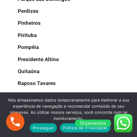
Perdizes
Pinheiros
Pirituba
Pompéia
Presidente Altino
Quitaúna
Raposo Tavares
Rio Pequeno
Nós armazenamos dados temporariamente para melhorar a sua
experiência de navegação e recomendar conteúdo de seu
Santana de Parnaíba
interesse. Ao utilizar nossos serviços, você concorda com tal
monitoramento.
Sumaré
Orçamentos
Prosseguir
Política de Privacidade
Taboão da Serra