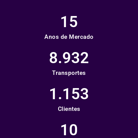
15
Anos de Mercado
8.932
Transportes
1.153
Clientes
10