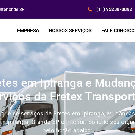
(11) 95238-8892
terior de SP
EMPRESA
NOSSOS SERVIÇOS
FALE CONOSC
etes em Ipiranga e Mudanç
rviços da Fretex Transpor
que de serviços de Fretes em Ipiranga, Mudanças
m Ipiranga, Grande SP e Interior. Solicite seu 
pelo botão abaixo: