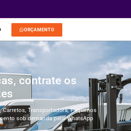
O
ORÇAMENTO
as, contrate os
tes
, Carretos, Transportadora, Pequenos
orçamento sob demanda pelo WhatsApp