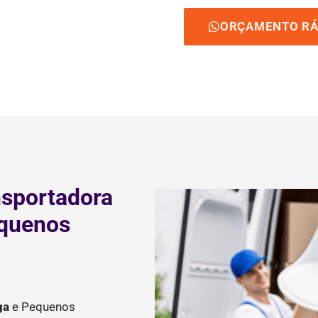
ORÇAMENTO RÁ
nsportadora
equenos
ga
e Pequenos