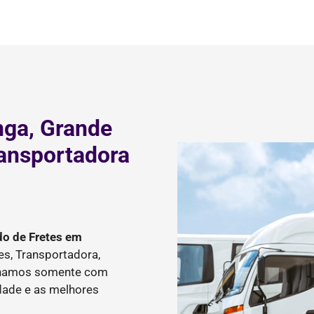
nga, Grande
ransportadora
do de Fretes
em
s, Transportadora,
balhamos somente com
idade e as melhores