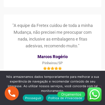
"A equipe da Fretex cuidou de toda a minha
Mudança, não precisei me preocupar com
nada, inclusive as embalagens e fitas
adesivas, recomendo muito."
Marcos Rogério
Pinheiros/SP
Nós armazenamos dados temporariamente para melhorar a sua
experiência de navegação e recomendar conteúdo de seu
interesse. Ao utilizar nossos serviços, você concorda com tal
monitoramento.
Orçamentos
"Procurei no Google e encontrei a Fretex
Prosseguir
Política de Privacidade
Transportes, estava preocupada em