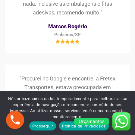
nada, inclusive as embalagens e fitas
adesivas, recomendo muito."
Marcos Rogério
Pinheiros/SP
"Procurei no Google e encontrei a Fretex
Transportes, estava preocupada em
encontrar uma boa empresa de frete e
Nós armazenamos dados temporariamente para melhorar a sua
mudança, mas superaram as minhas
experiência de navegação e recomendar conteúdo de seu
interesse. Ao utilizar nossos serviços, você concorda com tal
expectativas, muito bom os serviços e os
monitoramento.
Orçamentos
profissionais!"
Prosseguir
Política de Privacidade